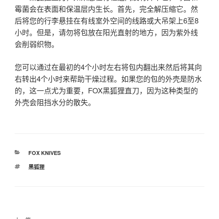
霉菌会在表面和保温层内生长。首先，完全解压缩它。然
后将您的行李悬挂在有线室外空间的线路或大吊架上6至8
小时。但是，请勿将包放在阳光直射的地方，因为紫外线
会削弱织物。
您可以通过在最初的4个小时左右将包内翻出来然后将其向
右转出4个小时来帮助干燥过程。如果您的包的外壳是防水
的，这一点尤为重要，FOX黑狐狸直刀，因为这种类型的
外壳会阻挡水分的散失。
分
FOX KNIVES
类
标
黑狐狸
签
文