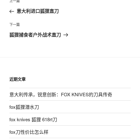
上
上一篇
章
一
意大利进口狐狸直刀
导
篇
航
文
下
下一篇
章
一
狐狸捕食者户外战术直刀
篇
文
章
近期文章
意大利传承，锐意创新：FOX KNIVES的刀具传奇
fox狐狸潜水刀
fox knives 狐狸 618rt刀
fox刀性价比怎么样