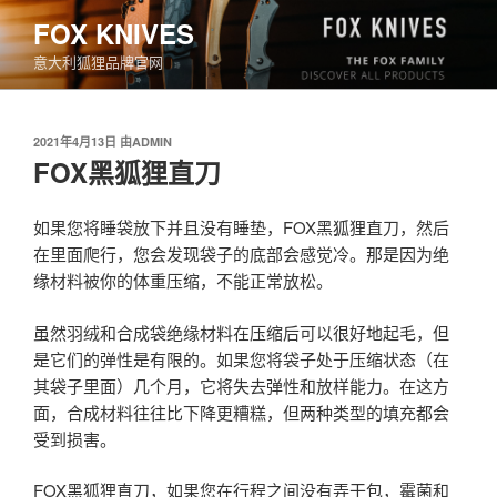
跳
FOX KNIVES
至
意大利狐狸品牌官网
内
容
发
2021年4月13日
由
ADMIN
布
FOX黑狐狸直刀
于
如果您将睡袋放下并且没有睡垫，FOX黑狐狸直刀，然后
在里面爬行，您会发现袋子的底部会感觉冷。那是因为绝
缘材料被你的体重压缩，不能正常放松。
虽然羽绒和合成袋绝缘材料在压缩后可以很好地起毛，但
是它们的弹性是有限的。如果您将袋子处于压缩状态（在
其袋子里面）几个月，它将失去弹性和放样能力。在这方
面，合成材料往往比下降更糟糕，但两种类型的填充都会
受到损害。
FOX黑狐狸直刀，如果您在行程之间没有弄干包，霉菌和