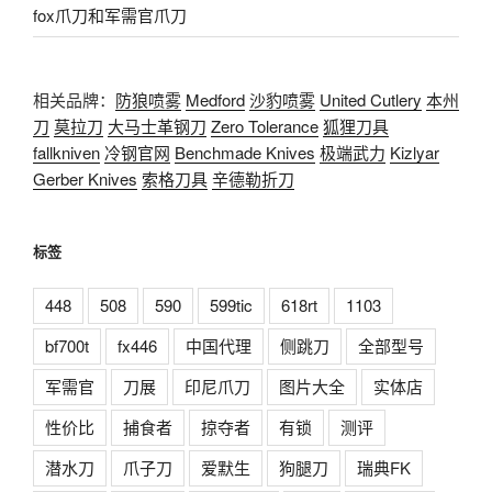
fox爪刀和军需官爪刀
相关品牌：
防狼喷雾
Medford
沙豹喷雾
United Cutlery
本州
刀
莫拉刀
大马士革钢刀
Zero Tolerance
狐狸刀具
fallkniven
冷钢官网
Benchmade Knives
极端武力
Kizlyar
Gerber Knives
索格刀具
辛德勒折刀
标签
448
508
590
599tic
618rt
1103
bf700t
fx446
中国代理
侧跳刀
全部型号
军需官
刀展
印尼爪刀
图片大全
实体店
性价比
捕食者
掠夺者
有锁
测评
潜水刀
爪子刀
爱默生
狗腿刀
瑞典FK